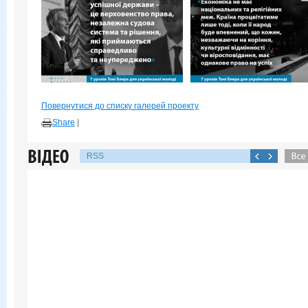
Повернутися до списку галерей проекту
Share
|
RSS