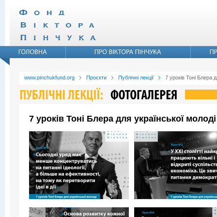
www.pinchukfund.org
Проєкти
Публічні лекції
7 уроків Тоні Блера д
7 уроків Тоні Блера для української молоді