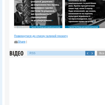
Повернутися до списку галерей проекту
Share
|
RSS