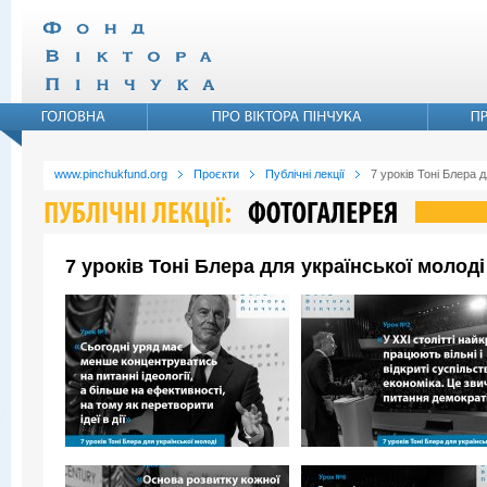
www.pinchukfund.org
Проєкти
Публічні лекції
7 уроків Тоні Блера д
7 уроків Тоні Блера для української молоді