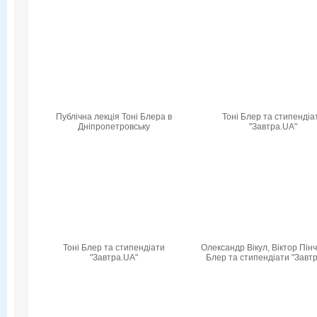
Публічна лекція Тоні Блера в
Тоні Блер та стипендіа
Дніпропетровську
"Завтра.UA"
Тоні Блер та стипендіати
Олександр Вікул, Віктор Пінч
"Завтра.UA"
Блер та стипендіати "Завт