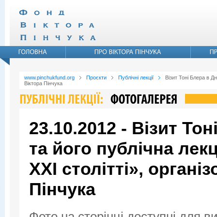
www.pinchukfund.org
Проєкти
Публічні лекції
Візит Тоні Блера в Д
Віктора Пінчука
23.10.2012 - Візит То
та його публічна лекц
XXI столітті», органі
Пінчука
Фото на сторінці доступні для в