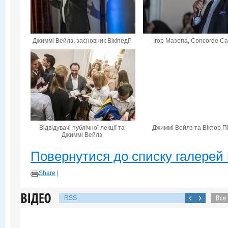
Джиммі Вейлз, засновник Вікіпедії
Ігор Мазепа, Concorde Cap
Відвідувачі публічної лекції та
Джиммі Вейлз та Віктор П
Джиммі Вейлз
Повернутися до списку галерей 
Share
|
RSS