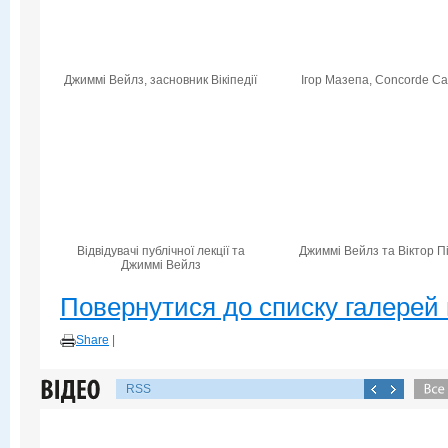
Джиммі Вейлз, засновник Вікіпедії
Ігор Мазепа, Concorde Cap
Відвідувачі публічної лекції та
Джиммі Вейлз та Віктор П
Джиммі Вейлз
Повернутися до списку галерей 
Share
|
RSS