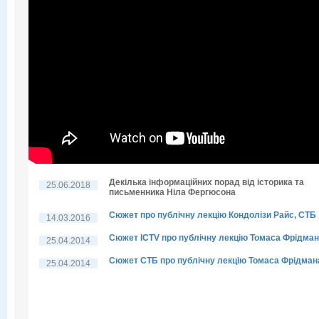
Декілька інформаційних порад від історика та
25.06.2018
письменника Ніла Фергюсона
Сюжет про публічну лекцію Кондолізи Райс, СТБ
14.03.2016
Сюжет ICTV про публічну лекцію Томаса Фрідма
25.04.2014
Сюжет СТБ про публічну лекцію Томаса Фрідман
25.04.2014