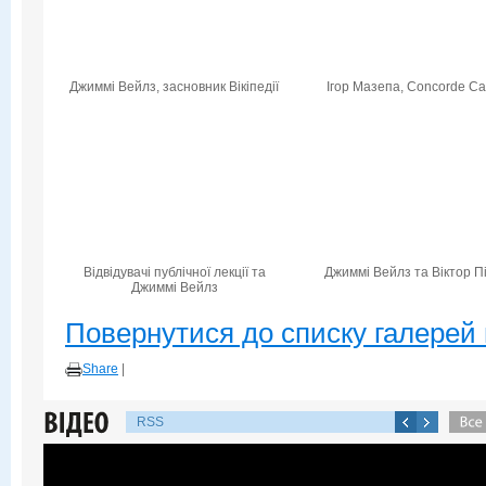
Джиммі Вейлз, засновник Вікіпедії
Ігор Мазепа, Concorde Cap
Відвідувачі публічної лекції та
Джиммі Вейлз та Віктор П
Джиммі Вейлз
Повернутися до списку галерей 
Share
|
RSS