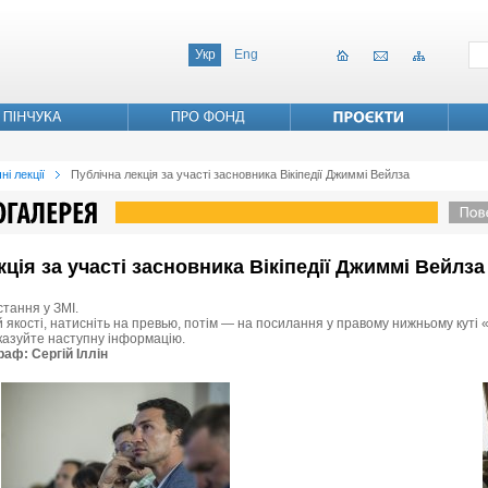
Укр
Eng
ні лекції
Публічна лекція за участі засновника Вікіпедії Джиммі Вейлза
екція за участі засновника Вікіпедії Джиммі Вейлза
стання у ЗМІ.
 якості, натисніть на превью, потім — на посилання у правому нижньому куті «
вказуйте наступну інформацію.
раф: Сергій Іллін