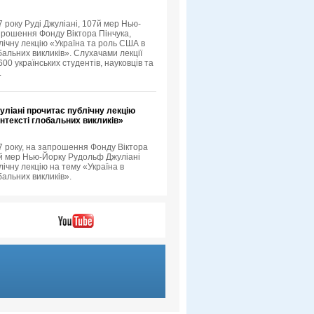
 року Руді Джуліані, 107й мер Нью-
прошення Фонду Віктора Пінчука,
лічну лекцію «Україна та роль США в
бальних викликів». Слухачами лекції
00 українських студентів, науковців та
.
ліані прочитає публічну лекцію
онтексті глобальних викликів»
7 року, на запрошення Фонду Віктора
-й мер Нью-Йорку Рудольф Джуліані
ічну лекцію на тему «Україна в
бальних викликів».