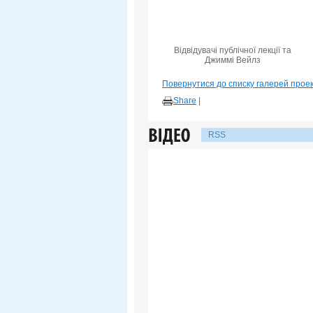
Відвідувачі публічної лекції та
Джиммі Вейлз
Повернутися до списку галерей прое
Share
|
RSS