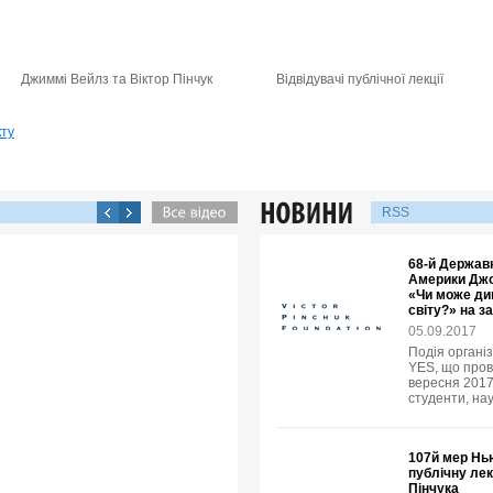
Джиммі Вейлз та Віктор Пінчук
Відвідувачі публічної лекції
кту
RSS
68-й Держав
Америки Джо
«Чи може ди
світу?» на з
05.09.2017
Подія організ
YES, що пров
вересня 2017 
студенти, нау
107й мер Нь
публічну ле
Пінчука