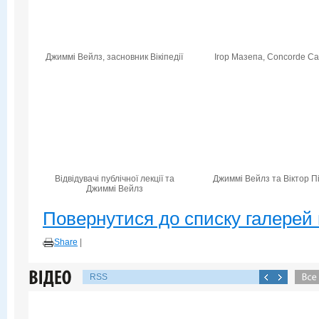
Джиммі Вейлз, засновник Вікіпедії
Ігор Мазепа, Concorde Cap
Відвідувачі публічної лекції та
Джиммі Вейлз та Віктор П
Джиммі Вейлз
Повернутися до списку галерей 
Share
|
RSS