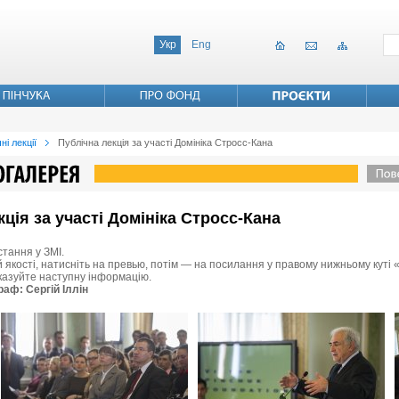
Укр
Eng
ні лекції
Публічна лекція за участі Домініка Стросс-Кана
кція за участі Домініка Стросс-Кана
стання у ЗМІ.
 якості, натисніть на превью, потім — на посилання у правому нижньому куті «
вказуйте наступну інформацію.
раф: Сергій Іллін