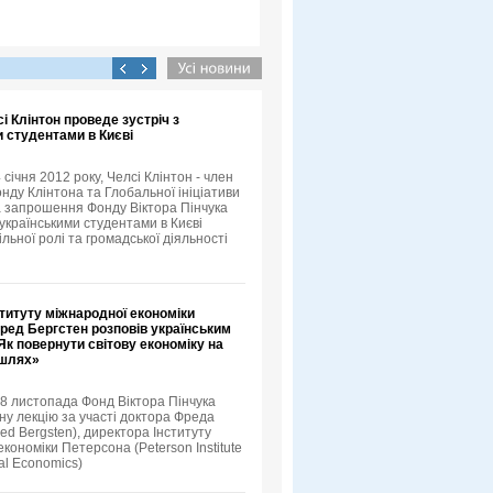
сі Клінтон проведе зустріч з
 студентами в Києві
4 січня 2012 року, Челсі Клінтон - член
нду Клінтона та Глобальної ініціативи
а запрошення Фонду Віктора Пінчука
 українськими студентами в Києві
льної ролі та громадської діяльності
титуту міжнародної економіки
ред Бергстен розповів українським
к повернути світову економіку на
 шлях»
18 листопада Фонд Віктора Пінчука
ну лекцію за участі доктора Фреда
ed Bergsten), директора Інституту
кономіки Петерсона (Peterson Institute
nal Economics)