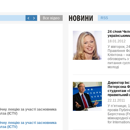
RSS
24 січня Чел
українськими
18.01.2012
У вівторок, 2
Правління Фо
Клінтона – н
обговорить з
питання суспі
молоді
Директор Інс
Петерсона Ф
студентам «Я
правильний
22.11.2011
У п’ятницю, 
чну лекцію за участі засновника
провів Публіч
лза (ICTV)
Бергстена (Fr
міжнародної е
for Internatio
чну лекцію за участі засновника
лза (ICTV)