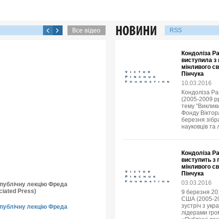
RSS
Кондоліза Р
виступила з
мінливого св
Пінчука
10.03.2016
Кондоліза Ра
(2005-2009 рр
тему “Виклик
Фонду Віктора
березня зібр
науковців та 
Кондоліза Р
виступить з
мінливого св
Пінчука
03.03.2016
о публічну лекцію Фреда
iated Press)
9 березня 20
США (2005-20
зустріч з укр
о публічну лекцію Фреда
лідерами гро