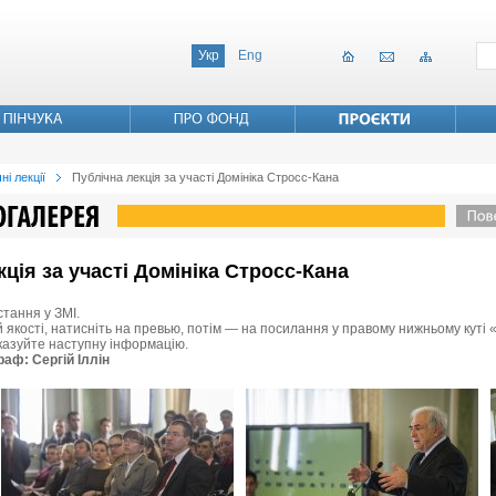
Укр
Eng
ні лекції
Публічна лекція за участі Домініка Стросс-Кана
кція за участі Домініка Стросс-Кана
стання у ЗМІ.
 якості, натисніть на превью, потім — на посилання у правому нижньому куті «
вказуйте наступну інформацію.
раф: Сергій Іллін