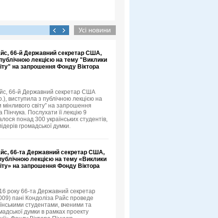
айс, 66-й Державний секретар США,
 публічною лекцією на тему "Виклики
іту" на запрошення Фонду Віктора
йс, 66-й Державний секретар США
.), виступила з публічною лекцією на
и мінливого світу” на запрошення
 Пінчука. Послухати її лекцію 9
алося понад 300 українських студентів,
лідерів громадської думки.
айс, 66-та Державний секретар США,
 публічною лекцією на тему «Виклики
іту» на запрошення Фонду Віктора
16 року 66-та Державний секретар
09) пані Кондоліза Райс проведе
аїнськими студентами, вченими та
мадської думки в рамках проекту