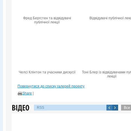
Фред Бергстен та відвідувачі
Відвідувачі публічної лекц
публічної лекції
Челсі Клінтон та учасники дискусії
Тоні Блер із відвідувачами пу
лекції
Повернутися до списку галерей проекту
Share
|
RSS