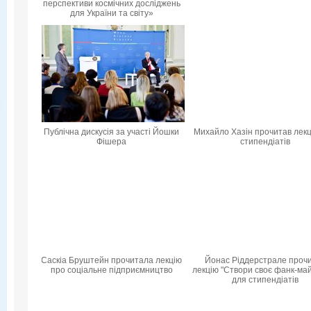
перспективи космічних досліджень
для України та світу»
Публічна дискусія за участі Йошки
Михайло Хазін прочитав лекц
Фішера
стипендіатів
Саскіа Бруштейн прочитала лекцію
Йонас Ріддерстрале проч
про соціальне підприємництво
лекцію "Створи своє фанк-ма
для стипендіатів