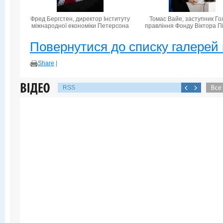
Фред Бергстен, директор Інституту
Томас Вайе, заступник Го
міжнародної економіки Петерсона
правління Фонду Віктора П
Повернутися до списку галерей 
Share
|
RSS