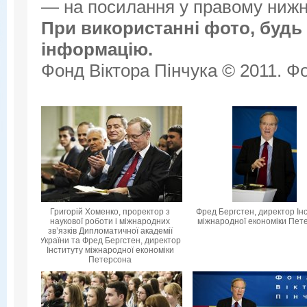
— на посилання у правому нижнь
При використанні фото, будь 
інформацію.
Фонд Віктора Пінчука © 2011. Фо
Григорій Хоменко, проректор з
Фред Бергстен, директор Ін
наукової роботи і міжнародних
міжнародної економіки Пет
зв’язків Дипломатичної академії
України та Фред Бергстен, директор
Інституту міжнародної економіки
Петерсона