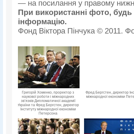
— на посилання у правому нижнь
При використанні фото, будь 
інформацію.
Фонд Віктора Пінчука © 2011. Фо
Григорій Хоменко, проректор з
Фред Бергстен, директор Ін
наукової роботи і міжнародних
міжнародної економіки Пет
зв’язків Дипломатичної академії
України та Фред Бергстен, директор
Інституту міжнародної економіки
Петерсона