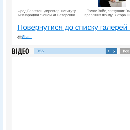
Фред Бергстен, директор Інституту
Томас Вайе, заступник Го
міжнародної економіки Петерсона
правління Фонду Віктора П
Повернутися до списку галерей 
Share
|
RSS