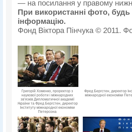
— на посилання у правому нижнь
При використанні фото, будь 
інформацію.
Фонд Віктора Пінчука © 2011. Фо
Григорій Хоменко, проректор з
Фред Бергстен, директор Ін
наукової роботи і міжнародних
міжнародної економіки Пет
зв’язків Дипломатичної академії
України та Фред Бергстен, директор
Інституту міжнародної економіки
Петерсона