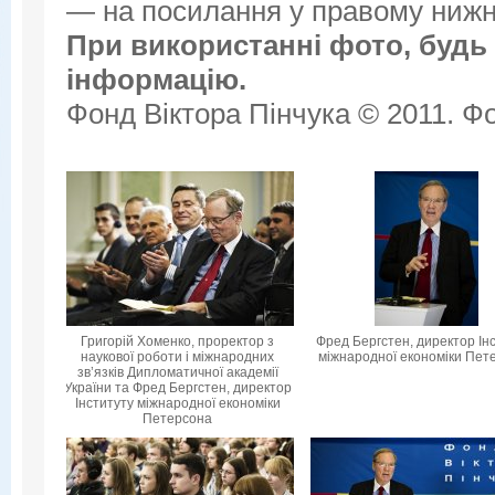
— на посилання у правому нижнь
При використанні фото, будь 
інформацію.
Фонд Віктора Пінчука © 2011. Фо
Григорій Хоменко, проректор з
Фред Бергстен, директор Ін
наукової роботи і міжнародних
міжнародної економіки Пет
зв’язків Дипломатичної академії
України та Фред Бергстен, директор
Інституту міжнародної економіки
Петерсона