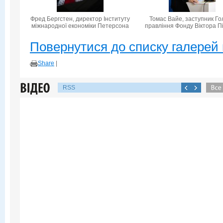
Фред Бергстен, директор Інституту
Томас Вайе, заступник Го
міжнародної економіки Петерсона
правління Фонду Віктора П
Повернутися до списку галерей 
Share
|
RSS