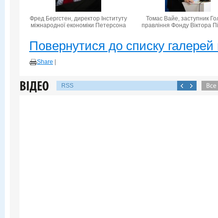
Фред Бергстен, директор Інституту
Томас Вайе, заступник Го
міжнародної економіки Петерсона
правління Фонду Віктора П
Повернутися до списку галерей 
Share
|
RSS