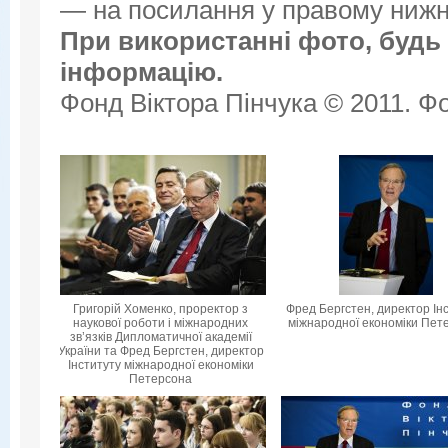
— на посилання у правому нижнь
При використанні фото, будь 
інформацію.
Фонд Віктора Пінчука © 2011. Фо
Григорій Хоменко, проректор з
Фред Бергстен, директор Ін
наукової роботи і міжнародних
міжнародної економіки Пет
зв’язків Дипломатичної академії
України та Фред Бергстен, директор
Інституту міжнародної економіки
Петерсона