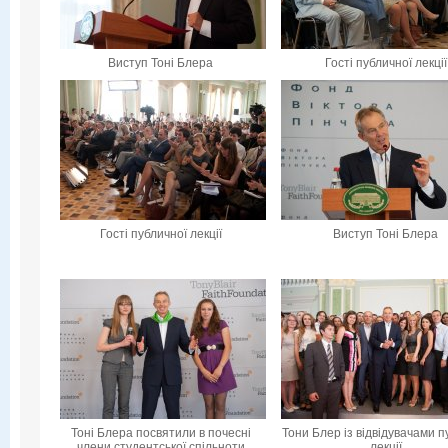
Виступ Тоні Блера
Гості публичної лекції
Гості публичної лекції
Виступ Тоні Блера
Тоні Блера посвятили в почесні
Тони Блер із відвідувачами п
члени студентської спільноти
лекції