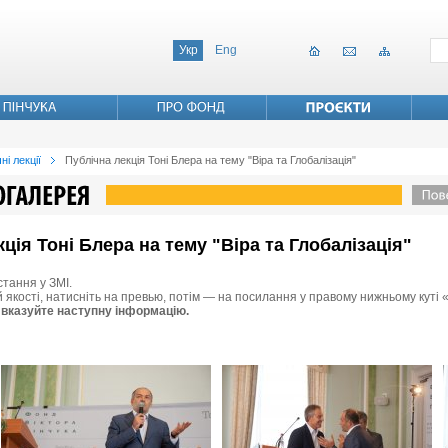
Укр
Eng
ні лекції
Публічна лекція Тоні Блера на тему "Віра та Глобалізація"
кція Тоні Блера на тему "Віра та Глобалізація"
стання у ЗМІ.
й якості, натисніть на превью, потім — на посилання у правому нижньому куті 
 вказуйте наступну інформацію.