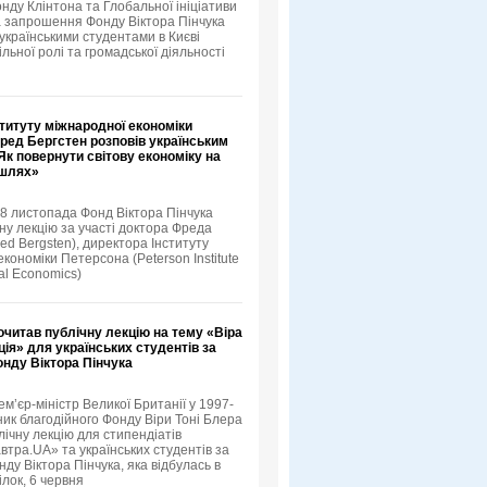
нду Клінтона та Глобальної ініціативи
а запрошення Фонду Віктора Пінчука
 українськими студентами в Києві
льної ролі та громадської діяльності
титуту міжнародної економіки
ред Бергстен розповів українським
к повернути світову економіку на
 шлях»
18 листопада Фонд Віктора Пінчука
ну лекцію за участі доктора Фреда
ed Bergsten), директора Інституту
кономіки Петерсона (Peterson Institute
nal Economics)
очитав публічну лекцію на тему «Віра
ція» для українських студентів за
онду Віктора Пінчука
ем’єр-міністр Великої Британії у 1997-
ник благодійного Фонду Віри Тоні Блера
лічну лекцію для стипендіатів
втра.UA» та українських студентів за
ду Віктора Пінчука, яка відбулась в
ілок, 6 червня