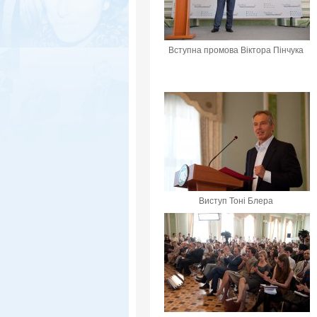
Вступна промова Віктора Пінчука
Виступ Тоні Блера