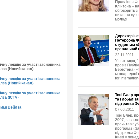
Правління Фо
Клінтона – н
обговорить з
питання суспі
молоді
Директор Інс
Петерсона Ф
студентам «Я
правильний
22.11.2011
У п’ятницю, 
чну лекцію за участі засновника
провів Публіч
йлза (Новий канал)
Бергстена (Fr
міжнародної е
for Internatio
чну лекцію за участі засновника
йлза (Новий канал)
чну лекцію за участі засновника
Тоні Блер пр
лза (ICTV)
та Глобаліза
підтримки Ф
иммі Вейлза
07.06.2011
Тоні Блер, пр
2007, заснов
прочитав пуб
програми «За
підтримки Фон
Києві у понед