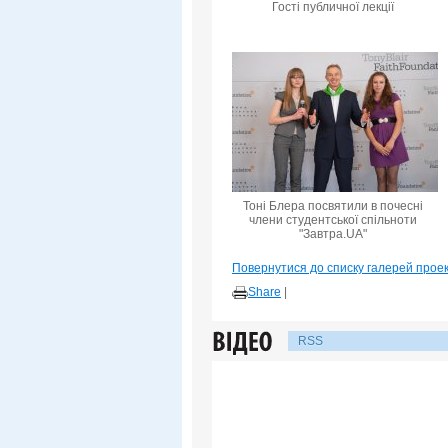
Гості публичної лекції
Тоні Блера посвятили в почесні
члени студентської спільноти
"Завтра.UA"
Повернутися до списку галерей прое
Share
|
RSS