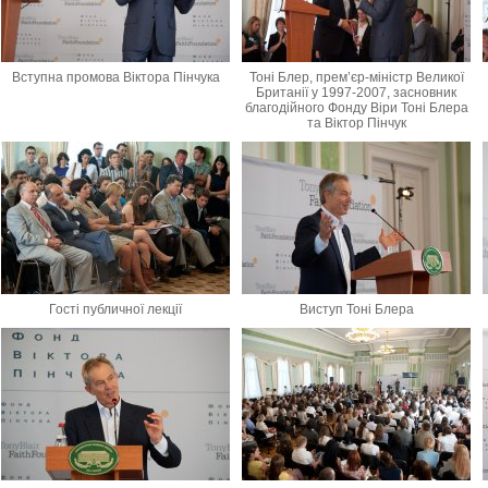
Вступна промова Віктора Пінчука
Тоні Блер, прем’єр-міністр Великої
Британії у 1997-2007, засновник
благодійного Фонду Віри Тоні Блера
та Віктор Пінчук
Гості публичної лекції
Виступ Тоні Блера