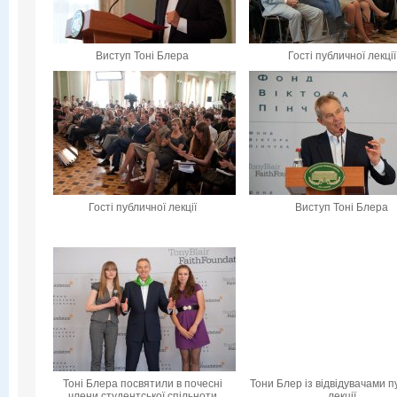
Виступ Тоні Блера
Гості публичної лекції
Гості публичної лекції
Виступ Тоні Блера
Тоні Блера посвятили в почесні
Тони Блер із відвідувачами п
члени студентської спільноти
лекції