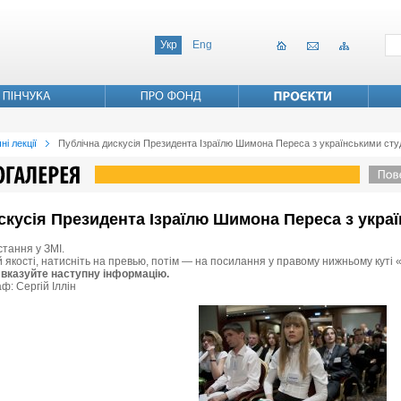
Укр
Eng
ні лекції
Публічна дискусія Президента Ізраїлю Шимона Переса з українськими ст
дискусія Президента Ізраїлю Шимона Переса з укр
стання у ЗМІ.
й якості, натисніть на превью, потім — на посилання у правому нижньому куті 
 вказуйте наступну інформацію.
ф: Сергій Іллін