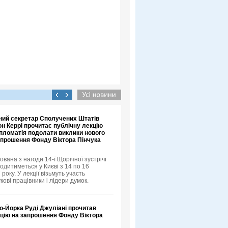
ний секретар Сполучених Штатів
н Керрі прочитає публічну лекцію
пломатія подолати виклики нового
апрошення Фонду Віктора Пінчука
ована з нагоди 14-ї Щорічної зустрічі
одитиметься у Києві з 14 по 16
року. У лекції візьмуть участь
кові працівники і лідери думок.
ю-Йорка Руді Джуліані прочитав
кцію на запрошення Фонду Віктора