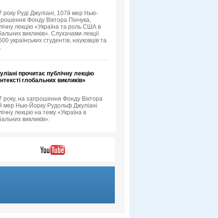
 року Руді Джуліані, 107й мер Нью-
прошення Фонду Віктора Пінчука,
лічну лекцію «Україна та роль США в
бальних викликів». Слухачами лекції
00 українських студентів, науковців та
.
ліані прочитає публічну лекцію
онтексті глобальних викликів»
7 року, на запрошення Фонду Віктора
-й мер Нью-Йорку Рудольф Джуліані
ічну лекцію на тему «Україна в
бальних викликів».