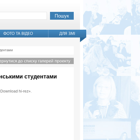
удентами
аїнськими студентами
«Download hi-rez».