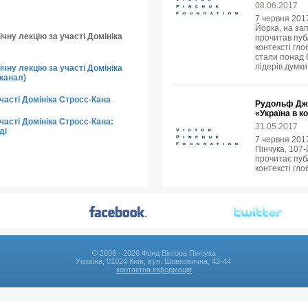
08.06.2017
7 червня 2017
Йорка, на за
чну лекцію за участі Домініка
прочитав пуб
контексті гло
стали понад 6
лідерів думки
чну лекцію за участі Домініка
канал)
участі Домініка Стросс-Кана
Рудольф Джу
«Україна в к
часті Домініка Стросс-Кана:
31.05.2017
ді
7 червня 201
Пінчука, 107
прочитає публ
контексті гло
© 2006 - 2026 Фонд Віктора Пінчука
Україна, 01024 Київ, вул. Шовковична, 42-44
контактна інформація