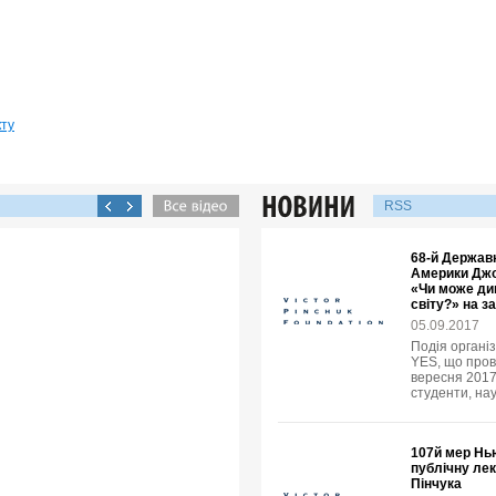
кту
RSS
68-й Держав
Америки Джо
«Чи може ди
світу?» на з
05.09.2017
Подія організ
YES, що пров
вересня 2017 
студенти, нау
107й мер Нь
публічну ле
Пінчука