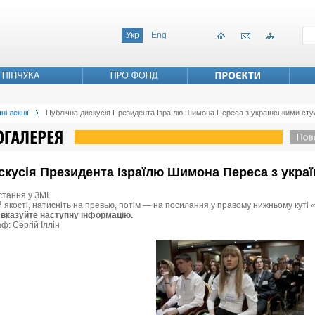
Укр
Eng
ні лекції
Публічна дискусія Президента Ізраїлю Шимона Переса з українськими ст
дискусія Президента Ізраїлю Шимона Переса з укр
стання у ЗМІ.
й якості, натисніть на превью, потім — на посилання у правому нижньому куті 
 вказуйте наступну інформацію.
ф: Сергій Іллін