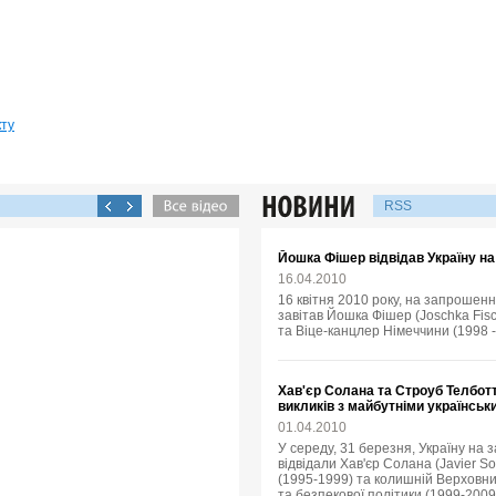
кту
RSS
Йошка Фішер відвідав Україну н
16.04.2010
16 квітня 2010 року, на запрошенн
завітав Йошка Фішер (Joschka Fisc
та Віце-канцлер Німеччини (1998 -
Хав'єр Солана та Строуб Телбот
викликів з майбутніми українсь
01.04.2010
У середу, 31 березня, Україну на
відвідали Хав'єр Солана (Javier 
(1995-1999) та колишній Верховни
та безпекової політики (1999-2009),