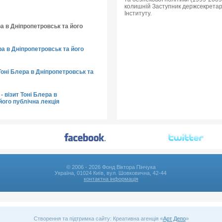
колишній Заступник держсекретар
Інституту.
ра в Дніпропетровськ та його
ера в Дніпропетровськ та його
Тоні Блера в Дніпропетровськ та
- візит Тоні Блера в
його публічна лекція
© 2006 - 2026 Фонд Віктора Пінчука
Україна, 01024 Київ, вул. Шовковична, 42-44
контактна інформація
Створення та підтримка сайту: Креативна агенція «
Арт Депо
»