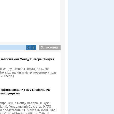
а запрошення Фонду Віктора Пінчука
я Фонду Віктора Пінчука, до Києва
her), колишній міністр іноземних справ
 2005 рр.)
т обговорювали тему глобальних
кими лідерами
 запрошення Фонду Віктора Пінчука
Solana), Генеральний Секретар НАТО
й представник ЄС з питань зовнішньої
 і Строуб Телботт (Strobe Talbott),