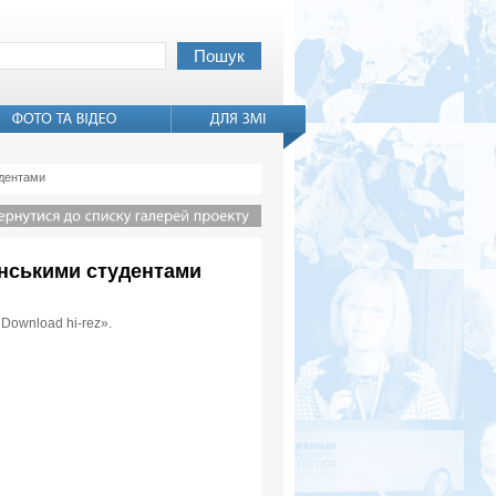
удентами
аїнськими студентами
«Download hi-rez».