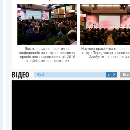
Десята науково-практична
Науково-практична конферен
конференцiя на тему «Інтенсивна
тему «Передчасно народжені
терапія новонароджених: рік 2018
Здобутки та перспектив
та найближчі перспективи»
RSS