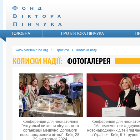
www.pinchukfund.org
Проєкти
Колиски надії
Конференція для неонатологів
Конференція для неонатол
"Актуальні питання лікування та
"Менеджмент виходжува
організації медичної допомоги
новонароджених дітей під ча
новонародженим дітям" - Київ, 28-
в Україні» - Київ, 6-7 грудня
29 листопада 2024