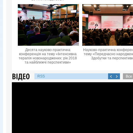
Десята науково-практична
Науково-практична конферен
конференцiя на тему «Інтенсивна
тему «Передчасно народжені
терапія новонароджених: рік 2018
Здобутки та перспектив
та найближчі перспективи»
RSS