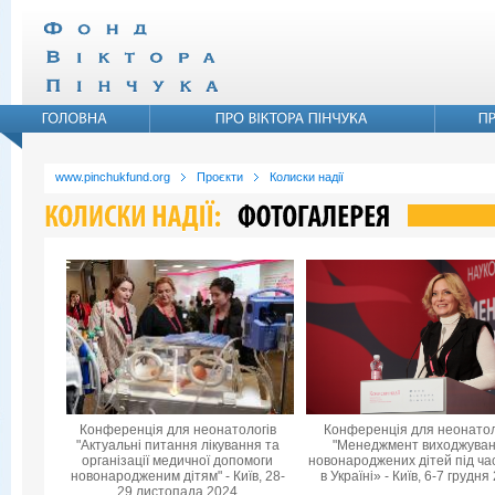
www.pinchukfund.org
Проєкти
Колиски надії
Конференція для неонатологів
Конференція для неонатол
"Актуальні питання лікування та
"Менеджмент виходжува
організації медичної допомоги
новонароджених дітей під ча
новонародженим дітям" - Київ, 28-
в Україні» - Київ, 6-7 грудня
29 листопада 2024