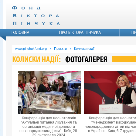
www.pinchukfund.org
Проєкти
Колиски надії
Конференція для неонатологів
Конференція для неонатол
"Актуальні питання лікування та
"Менеджмент виходжува
організації медичної допомоги
новонароджених дітей під ча
новонародженим дітям" - Київ, 28-
в Україні» - Київ, 6-7 грудня
29 листопада 2024