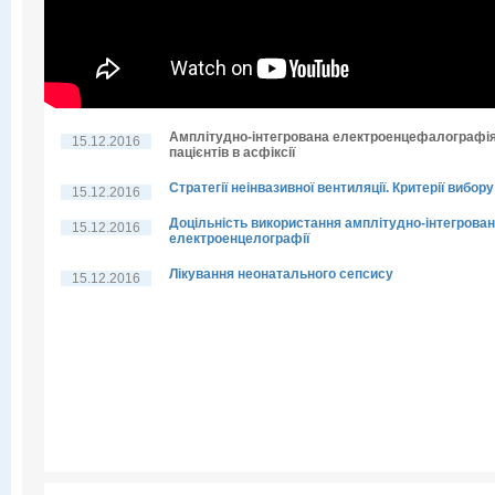
Амплітудно-інтегрована електроенцефалографі
15.12.2016
пацієнтів в асфіксії
Стратегії неінвазивної вентиляції. Критерії вибору
15.12.2016
Доцільність використання амплітудно-інтегрован
15.12.2016
електроенцелографії
Лікування неонатального сепсису
15.12.2016