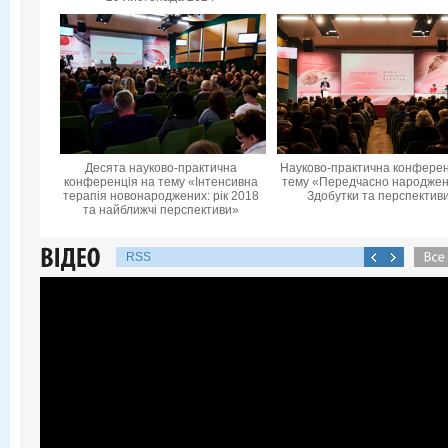
Десята науково-практична
Науково-практична конферен
конференцiя на тему «Інтенсивна
тему «Передчасно народжені
терапія новонароджених: рік 2018
Здобутки та перспектив
та найближчі перспективи»
RSS