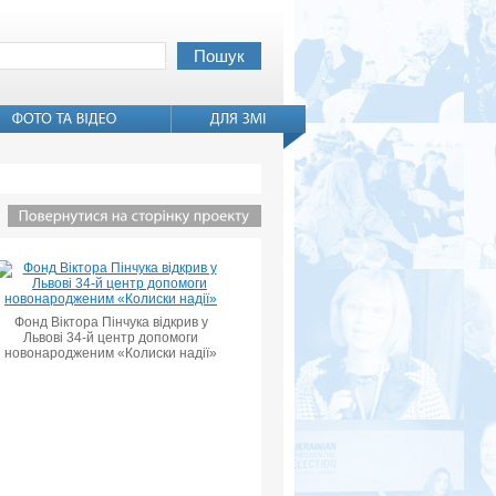
Фонд Віктора Пінчука відкрив у
Львові 34-й центр допомоги
новонародженим «Колиски надії»