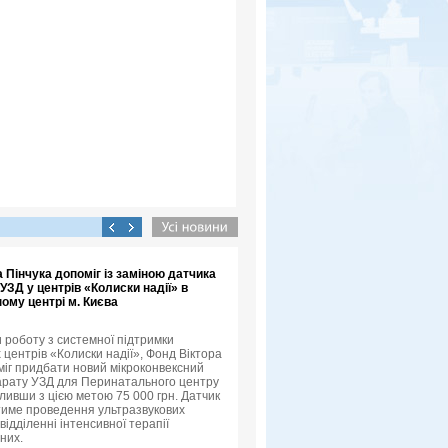
 Пінчука допоміг із заміною датчика
УЗД у центрів «Колиски надії» в
ому центрі м. Києва
роботу з системної підтримки
 центрів «Колиски надії», Фонд Віктора
міг придбати новий мікроконвексний
арату УЗД для Перинатального центру
іливши з цією метою 75 000 грн. Датчик
име проведення ультразвукових
відділенні інтенсивної терапії
них.