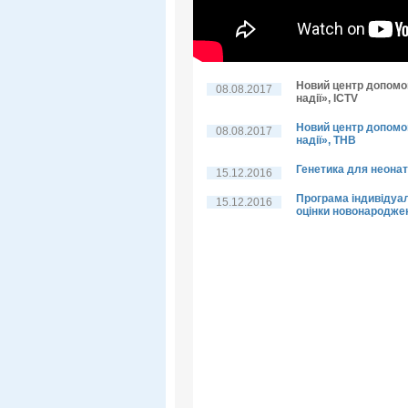
Новий центр допомо
08.08.2017
надії», ICTV
Новий центр допомо
08.08.2017
надії», THB
Генетика для неонат
15.12.2016
Програма індивідуа
15.12.2016
оцінки новонародже