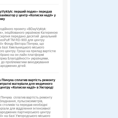
yVyklyk: перший подих» передав
аніматор у центр «Колиски надії» у
ому
годійного проекту «BDayVyklyk:
», ініційованого українкою Катериною
 серпня передано десятий дихальний
eoPuff TM RD-900 для центру
ії» Фонду Віктора Пінчука, що
а базі Хмельницького міського
го центру. Гроші на прилад вартістю
зібрано на он-лайн платформі
Біржа Благодійності» українцями,
 до проблематики виходжування
ароджених дітей.
 Пінчука сплатив вартість ремонту
витратні матеріали для медичного
ентру «Колиски надії» в Ужгороді
 Пінчука сплатив вартість ремонту
бладнання, пульсоксиметрів,
х столиків та передав необхідні
еріали для відділення інтенсивної
народжених партнерського центру
ї» на базі Ужгородського міського