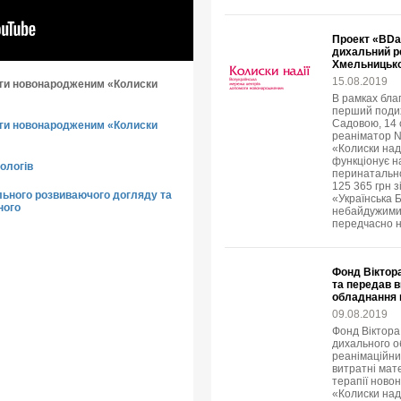
Проект «BDa
дихальний ре
Хмельницьк
15.08.2019
ги новонародженим «Колиски
В рамках бла
перший подих
Садовою, 14
ги новонародженим «Колиски
реаніматор N
«Колиски над
функціонує н
ологів
перинатально
125 365 грн 
льного розвиваючого догляду та
«Українська 
ного
небайдужими
передчасно н
Фонд Віктора
та передав 
обладнання ц
09.08.2019
Фонд Віктора
дихального о
реанімаційни
витратні мат
терапії ново
«Колиски наді