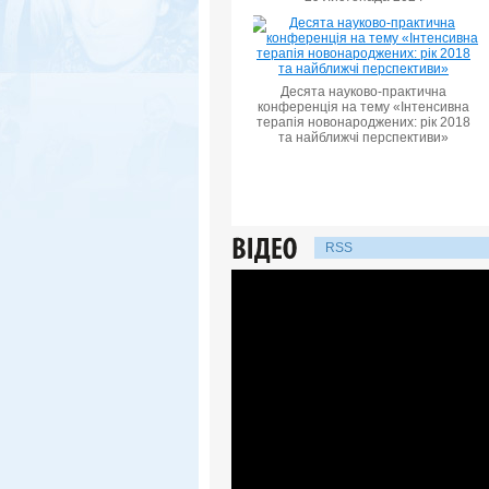
Десята науково-практична
конференцiя на тему «Інтенсивна
терапія новонароджених: рік 2018
та найближчі перспективи»
RSS