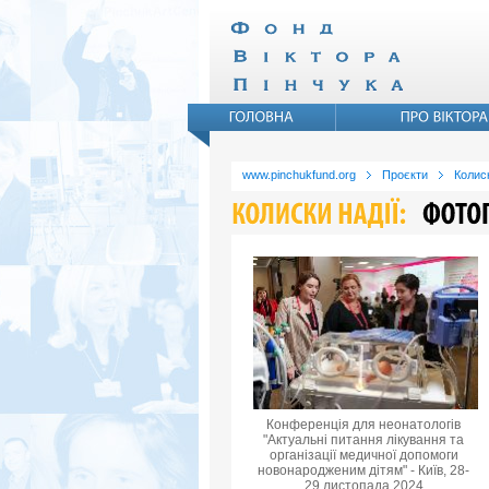
www.pinchukfund.org
Проєкти
Колиск
Конференція для неонатологів
"Актуальні питання лікування та
організації медичної допомоги
новонародженим дітям" - Київ, 28-
29 листопада 2024