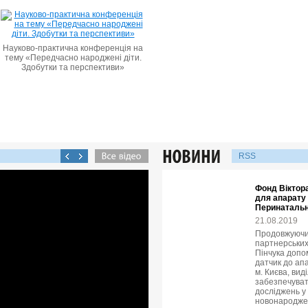
Науково-практична конференція на
тему «Передчасно народжені діти.
Здобутки та перспективи»
RSS
Фонд Віктора
для апарату 
Перинатальн
21.08.2019
Продовжуючи 
партнерських
Пінчука допо
датчик до ап
м. Києва, вид
забезпечуват
досліджень у 
новонародже