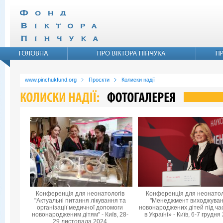
www.pinchukfund.org
Проєкти
Колиски надії
Конференція для неонатологів
Конференція для неонатол
"Актуальні питання лікування та
"Менеджмент виходжува
організації медичної допомоги
новонароджених дітей під ча
новонародженим дітям" - Київ, 28-
в Україні» - Київ, 6-7 грудня
29 листопада 2024