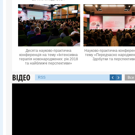
Десята науково-практична
Науково-практична конферен
конференцiя на тему «Інтенсивна
тему «Передчасно народжені
терапія новонароджених: рік 2018
Здобутки та перспектив
та найближчі перспективи»
RSS