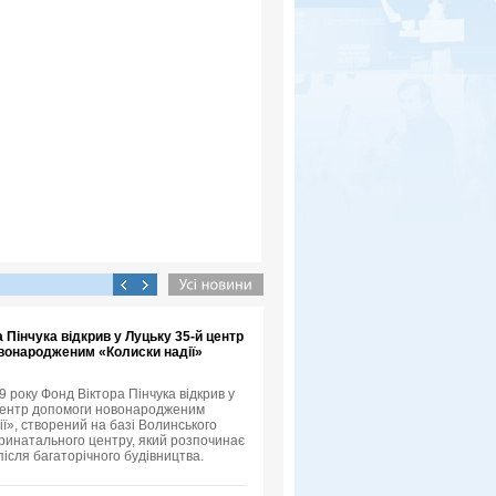
 Пінчука відкрив у Луцьку 35-й центр
вонародженим «Колиски надії»
 року Фонд Віктора Пінчука відкрив у
центр допомоги новонародженим
ії», створений на базі Волинського
ринатального центру, який розпочинає
після багаторічного будівництва.