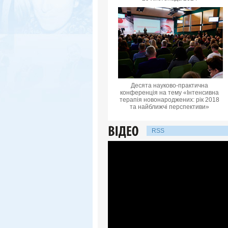
Десята науково-практична
конференцiя на тему «Інтенсивна
терапія новонароджених: рік 2018
та найближчі перспективи»
RSS