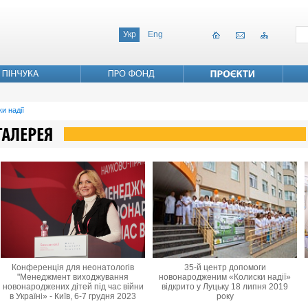
Укр
Eng
и надії
Конференція для неонатологів
35-й центр допомоги
"Менеджмент виходжування
новонародженим «Колиски надії»
новонароджених дітей під час війни
відкрито у Луцьку 18 липня 2019
в Україні» - Київ, 6-7 грудня 2023
року