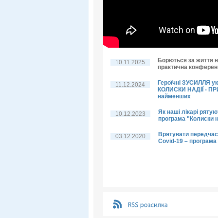
Борються за життя н
10.11.2025
практична конференц
Героїчні ЗУСИЛЛЯ у
11.12.2024
КОЛИСКИ НАДІЇ - П
найменших
Як наші лікарі рятую
10.12.2023
програма "Колиски н
Врятувати передчас
03.12.2020
Covid-19 – програма