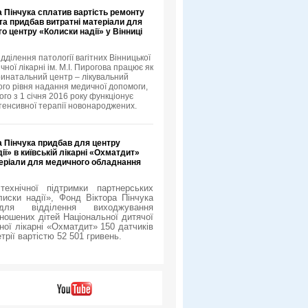
 Пінчука сплатив вартість ремонту
та придбав витратні матеріали для
о центру «Колиски надії» у Вінниці
ідділення патології вагітних Вінницької
ічної лікарні ім. М.І. Пирогова працює як
инатальний центр – лікувальний
ого рівня надання медичної допомоги,
кого з 1 січня 2016 року функціонує
нтенсивної терапії новонароджених.
а Пінчука придбав для центру
ії» в київській лікарні «Охматдит»
теріали для медичного обладнання
ехнічної підтримки партнерських
лиски надії», Фонд Віктора Пінчука
для відділення виходжування
ношених дітей Національної дитячої
ної лікарні «Охматдит» 150 датчиків
рії вартістю 52 501 гривень.