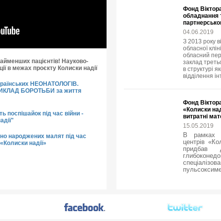
Фонд Віктора
обладнання 
партнерськог
04.06.2019
З 2013 року в
обласної клін
обласний пер
айменших пацієнтів! Науково-
заклад треть
ії в межах проєкту Колиски надії
в структурі я
відділення і
країнських НЕОНАТОЛОГІВ.
РИКЛАД БОРОТЬБИ за життя
Фонд Віктор
«Колиски над
ть поспішайок під час війни -
витратні ма
адії"
15.05.2019
В рамках т
но народжених малят під час
центрів «Ко
 «Колиски надії»
придбав 
глибоконедо
спеціалізова
пульсоксимет