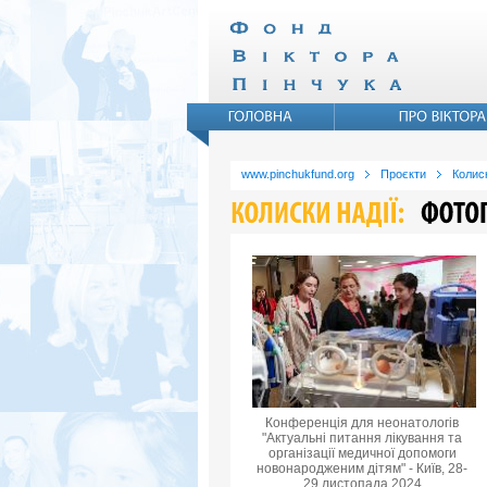
www.pinchukfund.org
Проєкти
Колиск
Конференція для неонатологів
"Актуальні питання лікування та
організації медичної допомоги
новонародженим дітям" - Київ, 28-
29 листопада 2024