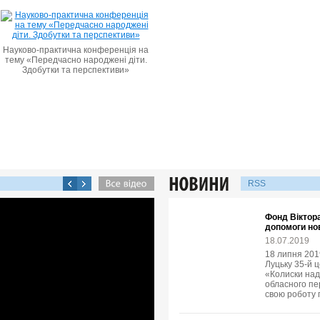
Науково-практична конференція на
тему «Передчасно народжені діти.
Здобутки та перспективи»
RSS
Фонд Віктора
допомоги но
18.07.2019
18 липня 2019
Луцьку 35-й 
«Колиски над
обласного пе
свою роботу 