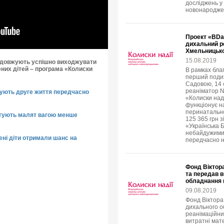
досліджень у 
новонародже
Проект «BDa
дихальний ре
Хмельницьк
15.08.2019
родовжують успішно виходжувати
них дітей – програма «Колиски
В рамках бла
перший подих
Садовою, 14
реаніматор N
арують друге життя передчасно
«Колиски над
функціонує н
перинатально
ятують малят вагою менше
125 365 грн 
«Українська 
небайдужими
ні діти отримали шанс на
передчасно н
Фонд Віктора
та передав 
обладнання ц
09.08.2019
Фонд Віктора
дихального о
реанімаційни
витратні мат