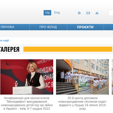
Укр
Eng
и надії
Конференція для неонатологів
35-й центр допомоги
"Менеджмент виходжування
новонародженим «Колиски надії»
новонароджених дітей під час війни
відкрито у Луцьку 18 липня 2019
в Україні» - Київ, 6-7 грудня 2023
року