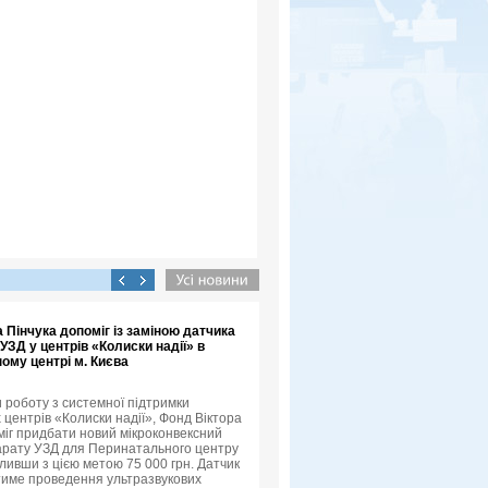
 Пінчука допоміг із заміною датчика
УЗД у центрів «Колиски надії» в
ому центрі м. Києва
роботу з системної підтримки
 центрів «Колиски надії», Фонд Віктора
міг придбати новий мікроконвексний
арату УЗД для Перинатального центру
іливши з цією метою 75 000 грн. Датчик
име проведення ультразвукових