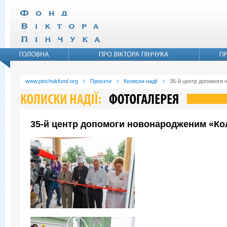
www.pinchukfund.org
Проєкти
Колиски надії
35-й центр допомоги 
35-й центр допомоги новонародженим «Коли