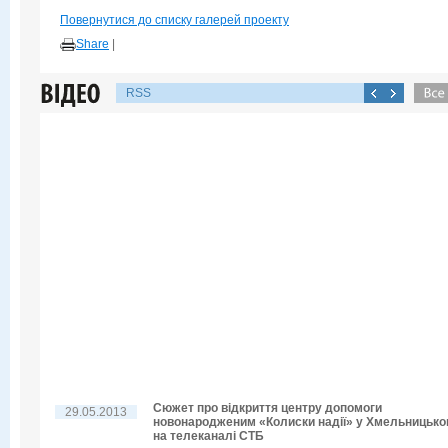
Повернутися до списку галерей проекту
Share
|
RSS
Сюжет про відкриття центру допомоги
29.05.2013
новонародженим «Колиски надії» у Хмельницьк
на телеканалі СТБ