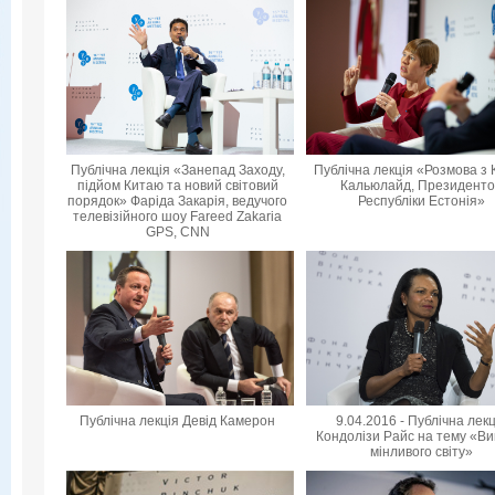
Публічна лекція «Занепад Заходу,
Публічна лекція «Розмова з 
підйом Китаю та новий світовий
Кальюлайд, Президент
порядок» Фаріда Закарія, ведучого
Республіки Естонія»
телевізійного шоу Fareed Zakaria
GPS, CNN
Публічна лекція Девід Камерон
9.04.2016 - Публічна лек
Кондолізи Райс на тему «Ви
мінливого світу»