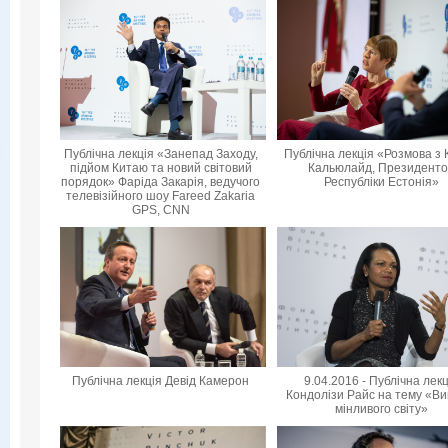
Публічна лекція «Занепад Заходу,
Публічна лекція «Розмова з 
підйом Китаю та новий світовий
Кальюлайд, Президент
порядок» Фаріда Закарія, ведучого
Республіки Естонія»
телевізійного шоу Fareed Zakaria
GPS, CNN
Публічна лекція Девід Камерон
9.04.2016 - Публічна лек
Кондолізи Райс на тему «Ви
мінливого світу»