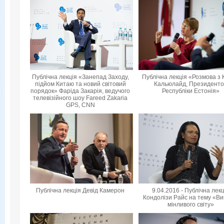
Публічна лекція «Занепад Заходу,
Публічна лекція «Розмова з 
підйом Китаю та новий світовий
Кальюлайд, Президент
порядок» Фаріда Закарія, ведучого
Республіки Естонія»
телевізійного шоу Fareed Zakaria
GPS, CNN
Публічна лекція Девід Камерон
9.04.2016 - Публічна лек
Кондолізи Райс на тему «Ви
мінливого світу»