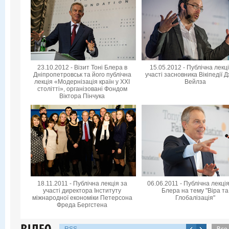
23.10.2012 - Візит Тоні Блера в
15.05.2012 - Публічна лекц
Дніпропетровськ та його публічна
участі засновника Вікіпедії 
лекція «Модернізація країн у XXI
Вейлза
столітті», організовані Фондом
Віктора Пінчука
18.11.2011 - Публічна лекція за
06.06.2011 - Публічна лекція
участі директора Інституту
Блера на тему "Віра та
міжнародної економіки Петерсона
Глобалізація"
Фреда Бергстена