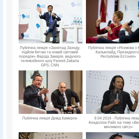
Публічна лекція «Занепад Заходу,
Публічна лекція «Розмова з 
підйом Китаю та новий світовий
Кальюлайд, Президент
порядок» Фаріда Закарія, ведучого
Республіки Естонія»
телевізійного шоу Fareed Zakaria
GPS, CNN
Публічна лекція Девід Камерон
9.04.2016 - Публічна лек
Кондолізи Райс на тему «Ви
мінливого світу»