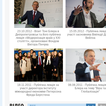
23.10.2012 - Візит Тоні Блера в
15.05.2012 - Публічна лекц
Дніпропетровськ та його публічна
участі засновника Вікіпедії 
лекція «Модернізація країн у XXI
Вейлза
столітті», організовані Фондом
Віктора Пінчука
18.11.2011 - Публічна лекція за
06.06.2011 - Публічна лекція
участі директора Інституту
Блера на тему "Віра та
міжнародної економіки Петерсона
Глобалізація"
Фреда Бергстена