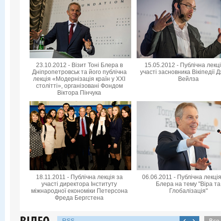
23.10.2012 - Візит Тоні Блера в
15.05.2012 - Публічна лекц
Дніпропетровськ та його публічна
участі засновника Вікіпедії 
лекція «Модернізація країн у XXI
Вейлза
столітті», організовані Фондом
Віктора Пінчука
18.11.2011 - Публічна лекція за
06.06.2011 - Публічна лекція
участі директора Інституту
Блера на тему "Віра та
міжнародної економіки Петерсона
Глобалізація"
Фреда Бергстена