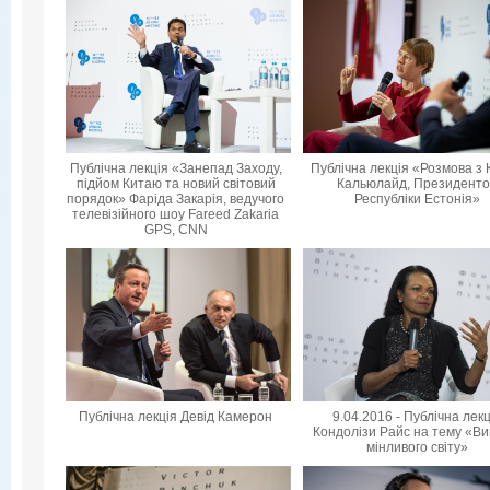
Публічна лекція «Занепад Заходу,
Публічна лекція «Розмова з 
підйом Китаю та новий світовий
Кальюлайд, Президент
порядок» Фаріда Закарія, ведучого
Республіки Естонія»
телевізійного шоу Fareed Zakaria
GPS, CNN
Публічна лекція Девід Камерон
9.04.2016 - Публічна лек
Кондолізи Райс на тему «Ви
мінливого світу»