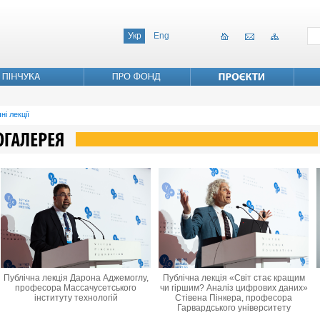
Укр
Eng
ні лекції
Публічна лекція Дарона Аджемоглу,
Публічна лекція «Світ стає кращим
професора Массачусетського
чи гіршим? Аналіз цифрових даних»
інституту технологій
Стівена Пінкера, професора
Гарвардського університету