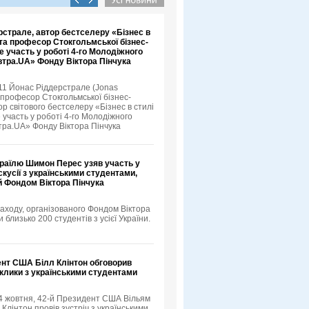
страле, автор бестселеру «Бізнес в
та професор Стокгольмської бізнес-
е участь у роботі 4-го Молодіжного
тра.UA» Фонду Віктора Пінчука
11 Йонас Ріддерстрале (Jonas
, професор Стокгольмської бізнес-
р світового бестселеру «Бізнес в стилі
 участь у роботі 4-го Молодіжного
ра.UA» Фонду Віктора Пінчука
зраїлю Шимон Перес узяв участь у
скусії з українськими студентами,
й Фондом Віктора Пінчука
аходу, організованого Фондом Віктора
и близько 200 студентів з усієї України.
ент США Білл Клінтон обговорив
иклики з українськими студентами
 4 жовтня, 42-й Президент США Вільям
лінтон провів зустріч з українськими