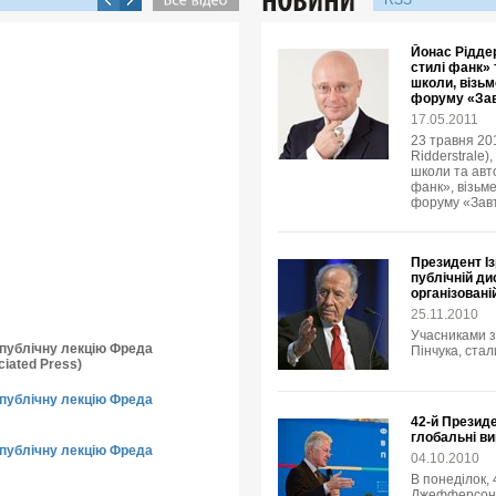
RSS
Йонас Ріддер
стилі фанк» 
школи, візьм
форуму «Зав
17.05.2011
23 травня 20
Ridderstrale)
школи та авто
фанк», візьме
форуму «Завт
Президент І
публічній ди
організовані
25.11.2010
Учасниками з
о публічну лекцію Фреда
Пінчука, стал
iated Press)
о публічну лекцію Фреда
42-й Презид
глобальні в
о публічну лекцію Фреда
04.10.2010
В понеділок,
Джефферсон К