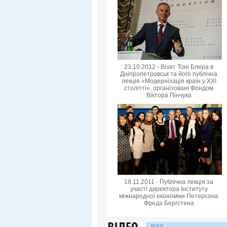
23.10.2012 - Візит Тоні Блера в
Дніпропетровськ та його публічна
лекція «Модернізація країн у XXI
столітті», організовані Фондом
Віктора Пінчука
18.11.2011 - Публічна лекція за
участі директора Інституту
міжнародної економіки Петерсона
Фреда Бергстена