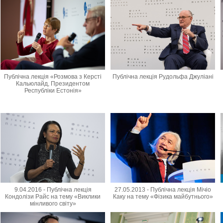
Публічна лекція «Розмова з Керсті
Публічна лекція Рудольфа Джуліані
Кальюлайд, Президентом
Республіки Естонія»
9.04.2016 - Публічна лекція
27.05.2013 - Публічна лекція Мічіо
Кондолізи Райс на тему «Виклики
Каку на тему «Фізика майбутнього»
мінливого світу»