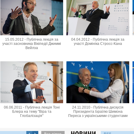
15.05.2012 - Публічна лекція за
04.04.2012 - Публічна лекція за
участі засновника Вікіпедії Джиммі
участі Домініка Стросс-Кана
Вейлза
06.06.2011 - Публічна лекція Тоні
24.11.2010 - Публічна дискусія
Блера на тему "Віра та
Президента Ізраїлю Шимона
Глобалізація"
Переса з українськими студентами