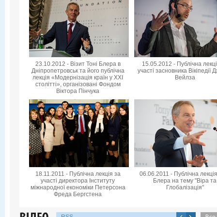
23.10.2012 - Візит Тоні Блера в
15.05.2012 - Публічна лекц
Дніпропетровськ та його публічна
участі засновника Вікіпедії 
лекція «Модернізація країн у XXI
Вейлза
столітті», організовані Фондом
Віктора Пінчука
18.11.2011 - Публічна лекція за
06.06.2011 - Публічна лекція
участі директора Інституту
Блера на тему "Віра та
міжнародної економіки Петерсона
Глобалізація"
Фреда Бергстена