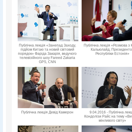
Публічна лекція «Занепад Заходу,
Публічна лекція «Розмова з 
підйом Китаю та новий світовий
Кальюлайд, Президент
порядок» Фаріда Закарія, ведучого
Республіки Естонія»
телевізійного шоу Fareed Zakaria
GPS, CNN
Публічна лекція Девід Камерон
9.04.2016 - Публічна лек
Кондолізи Райс на тему «Ви
мінливого світу»