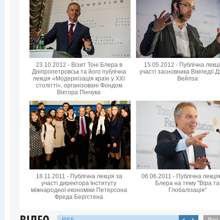
23.10.2012 - Візит Тоні Блера в
15.05.2012 - Публічна лекц
Дніпропетровськ та його публічна
участі засновника Вікіпедії 
лекція «Модернізація країн у XXI
Вейлза
столітті», організовані Фондом
Віктора Пінчука
18.11.2011 - Публічна лекція за
06.06.2011 - Публічна лекція
участі директора Інституту
Блера на тему "Віра та
міжнародної економіки Петерсона
Глобалізація"
Фреда Бергстена