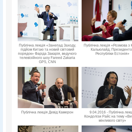
Публічна лекція «Занепад Заходу,
Публічна лекція «Розмова з 
підйом Китаю та новий світовий
Кальюлайд, Президент
порядок» Фаріда Закарія, ведучого
Республіки Естонія»
телевізійного шоу Fareed Zakaria
GPS, CNN
Публічна лекція Девід Камерон
9.04.2016 - Публічна лек
Кондолізи Райс на тему «Ви
мінливого світу»