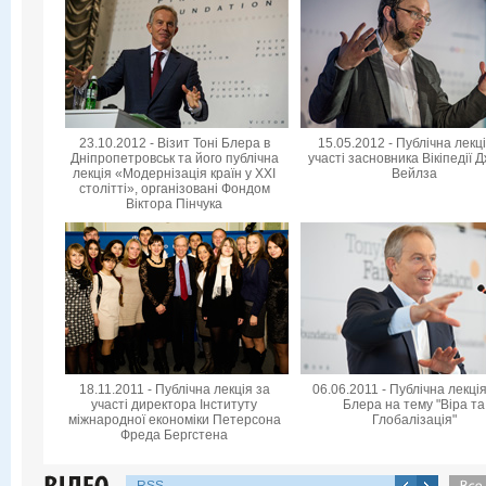
23.10.2012 - Візит Тоні Блера в
15.05.2012 - Публічна лекц
Дніпропетровськ та його публічна
участі засновника Вікіпедії 
лекція «Модернізація країн у XXI
Вейлза
столітті», організовані Фондом
Віктора Пінчука
18.11.2011 - Публічна лекція за
06.06.2011 - Публічна лекція
участі директора Інституту
Блера на тему "Віра та
міжнародної економіки Петерсона
Глобалізація"
Фреда Бергстена