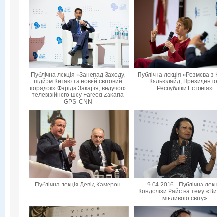
Публічна лекція «Занепад Заходу,
Публічна лекція «Розмова з 
підйом Китаю та новий світовий
Кальюлайд, Президент
порядок» Фаріда Закарія, ведучого
Республіки Естонія»
телевізійного шоу Fareed Zakaria
GPS, CNN
Публічна лекція Девід Камерон
9.04.2016 - Публічна лек
Кондолізи Райс на тему «Ви
мінливого світу»