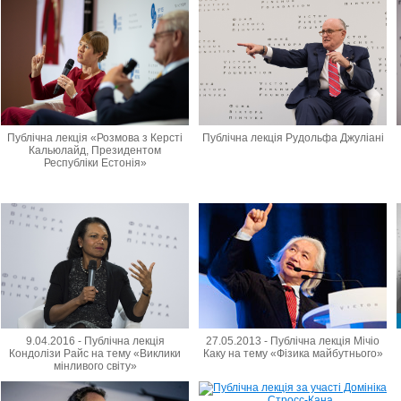
Публічна лекція «Розмова з Керсті
Публічна лекція Рудольфа Джуліані
Кальюлайд, Президентом
Республіки Естонія»
9.04.2016 - Публічна лекція
27.05.2013 - Публічна лекція Мічіо
Кондолізи Райс на тему «Виклики
Каку на тему «Фізика майбутнього»
мінливого світу»