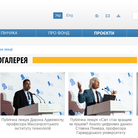
Укр
Eng
ні лекції
Публічна лекція Дарона Аджемоглу,
Публічна лекція «Світ стає кращим
професора Массачусетського
чи гіршим? Аналіз цифрових даних»
інституту технологій
Стівена Пінкера, професора
Гарвардського університету