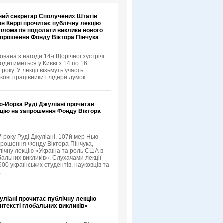
ний секретар Сполучених Штатів
н Керрі прочитає публічну лекцію
пломатія подолати виклики нового
апрошення Фонду Віктора Пінчука
ована з нагоди 14-ї Щорічної зустрічі
одитиметься у Києві з 14 по 16
року. У лекції візьмуть участь
кові працівники і лідери думок.
ю-Йорка Руді Джуліані прочитав
кцію на запрошення Фонду Віктора
 року Руді Джуліані, 107й мер Нью-
прошення Фонду Віктора Пінчука,
лічну лекцію «Україна та роль США в
бальних викликів». Слухачами лекції
00 українських студентів, науковців та
.
ліані прочитає публічну лекцію
онтексті глобальних викликів»