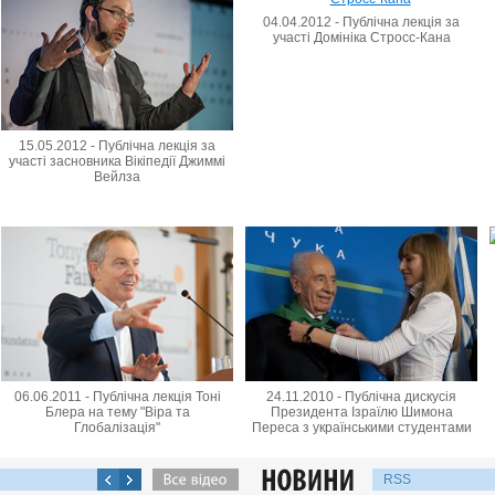
04.04.2012 - Публічна лекція за
участі Домініка Стросс-Кана
15.05.2012 - Публічна лекція за
участі засновника Вікіпедії Джиммі
Вейлза
06.06.2011 - Публічна лекція Тоні
24.11.2010 - Публічна дискусія
Блера на тему "Віра та
Президента Ізраїлю Шимона
Глобалізація"
Переса з українськими студентами
RSS