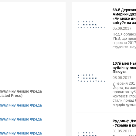
68-й Держав
Америки Джо
«Чи може ди
світу?» на з
05.09.2017
Подія організ
YES, що пров
вересня 2017 
студенти, нау
107й мер Нь
публічну ле
Пінчука
08.06.2017
7 червня 2017
Йорка, на за
о публічну лекцію Фреда
прочитав пуб
iated Press)
контексті гло
стали понад 6
лідерів думки
о публічну лекцію Фреда
о публічну лекцію Фреда
Рудольф Джу
«Україна в к
31.05.2017
о публічну лекцію Фреда