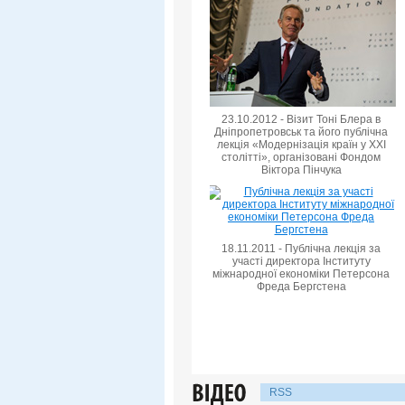
23.10.2012 - Візит Тоні Блера в
Дніпропетровськ та його публічна
лекція «Модернізація країн у XXI
столітті», організовані Фондом
Віктора Пінчука
18.11.2011 - Публічна лекція за
участі директора Інституту
міжнародної економіки Петерсона
Фреда Бергстена
RSS