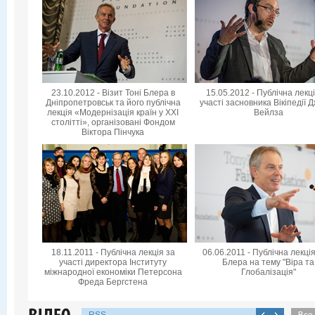
23.10.2012 - Візит Тоні Блера в
15.05.2012 - Публічна лекц
Дніпропетровськ та його публічна
участі засновника Вікіпедії 
лекція «Модернізація країн у XXI
Вейлза
столітті», організовані Фондом
Віктора Пінчука
18.11.2011 - Публічна лекція за
06.06.2011 - Публічна лекція
участі директора Інституту
Блера на тему "Віра та
міжнародної економіки Петерсона
Глобалізація"
Фреда Бергстена