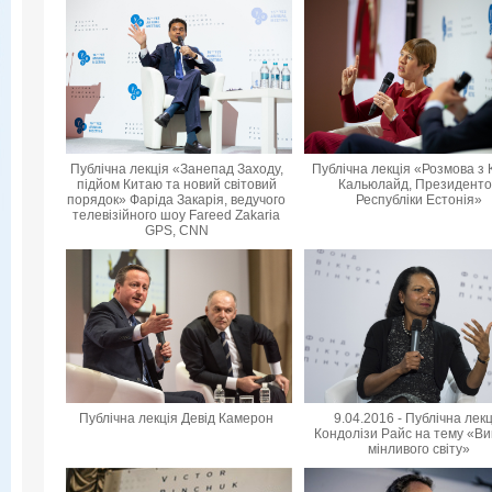
Публічна лекція «Занепад Заходу,
Публічна лекція «Розмова з 
підйом Китаю та новий світовий
Кальюлайд, Президент
порядок» Фаріда Закарія, ведучого
Республіки Естонія»
телевізійного шоу Fareed Zakaria
GPS, CNN
Публічна лекція Девід Камерон
9.04.2016 - Публічна лек
Кондолізи Райс на тему «Ви
мінливого світу»