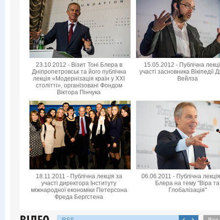
23.10.2012 - Візит Тоні Блера в
15.05.2012 - Публічна лекц
Дніпропетровськ та його публічна
участі засновника Вікіпедії 
лекція «Модернізація країн у XXI
Вейлза
столітті», організовані Фондом
Віктора Пінчука
18.11.2011 - Публічна лекція за
06.06.2011 - Публічна лекція
участі директора Інституту
Блера на тему "Віра та
міжнародної економіки Петерсона
Глобалізація"
Фреда Бергстена