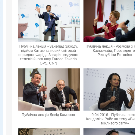
Публічна лекція «Занепад Заходу,
Публічна лекція «Розмова з 
підйом Китаю та новий світовий
Кальюлайд, Президент
порядок» Фаріда Закарія, ведучого
Республіки Естонія»
телевізійного шоу Fareed Zakaria
GPS, CNN
Публічна лекція Девід Камерон
9.04.2016 - Публічна лек
Кондолізи Райс на тему «Ви
мінливого світу»