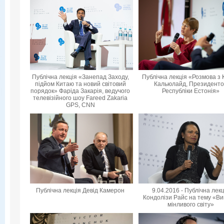
Публічна лекція «Занепад Заходу,
Публічна лекція «Розмова з 
підйом Китаю та новий світовий
Кальюлайд, Президент
порядок» Фаріда Закарія, ведучого
Республіки Естонія»
телевізійного шоу Fareed Zakaria
GPS, CNN
Публічна лекція Девід Камерон
9.04.2016 - Публічна лек
Кондолізи Райс на тему «Ви
мінливого світу»