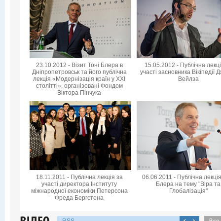
23.10.2012 - Візит Тоні Блера в
15.05.2012 - Публічна лекц
Дніпропетровськ та його публічна
участі засновника Вікіпедії 
лекція «Модернізація країн у XXI
Вейлза
столітті», організовані Фондом
Віктора Пінчука
18.11.2011 - Публічна лекція за
06.06.2011 - Публічна лекція
участі директора Інституту
Блера на тему "Віра та
міжнародної економіки Петерсона
Глобалізація"
Фреда Бергстена