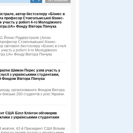
страле, автор бестселеру «Бізнес в
та професор Стокгольмської бізнес-
е участь у роботі 4-го Молодіжного
тра.UA» Фонду Віктора Пінчука
11 Йонас Ріддерстрале (Jonas
, професор Стокгольмської бізнес-
р світового бестселеру «Бізнес в стилі
 участь у роботі 4-го Молодіжного
ра.UA» Фонду Віктора Пінчука
зраїлю Шимон Перес узяв участь у
скусії з українськими студентами,
й Фондом Віктора Пінчука
аходу, організованого Фондом Віктора
и близько 200 студентів з усієї України.
ент США Білл Клінтон обговорив
иклики з українськими студентами
 4 жовтня, 42-й Президент США Вільям
лінтон провів зустріч з українськими