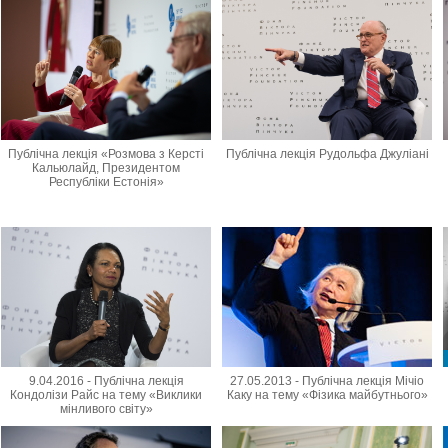
Публічна лекція «Розмова з Керсті
Публічна лекція Рудольфа Джуліані
Кальюлайд, Президентом
Республіки Естонія»
9.04.2016 - Публічна лекція
27.05.2013 - Публічна лекція Мічіо
Кондолізи Райс на тему «Виклики
Каку на тему «Фізика майбутнього»
мінливого світу»