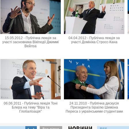
15.05.2012 - Публічна лекція за
04.04.2012 - Публічна лекція за
участі засновника Вікіпедії Джиммі
участі Домініка Стросс-Кана
Вейлза
06.06.2011 - Публічна лекція Тоні
24.11.2010 - Публічна дискусія
Блера на тему "Віра та
Президента Ізраїлю Шимона
Глобалізація"
Переса з українськими студентами