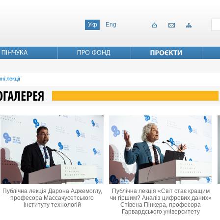
Укр
Eng
ні лекції
Публічна лекція Дарона Аджемоглу,
Публічна лекція «Світ стає кращим
професора Массачусетського
чи гіршим? Аналіз цифрових даних»
інституту технологій
Стівена Пінкера, професора
Гарвардського університету