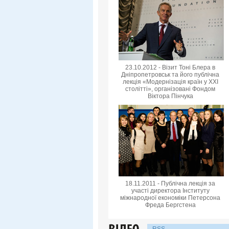
23.10.2012 - Візит Тоні Блера в
Дніпропетровськ та його публічна
лекція «Модернізація країн у XXI
столітті», організовані Фондом
Віктора Пінчука
18.11.2011 - Публічна лекція за
участі директора Інституту
міжнародної економіки Петерсона
Фреда Бергстена