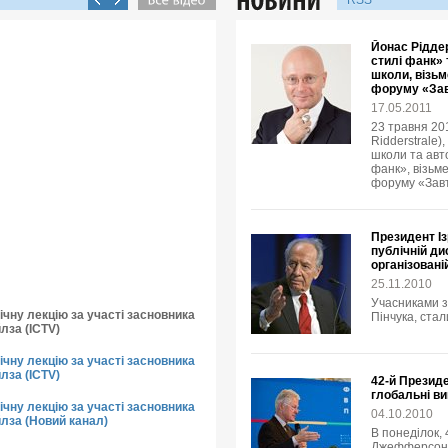
RSS
Йонас Ріддер
стилі фанк» 
школи, візьм
форуму «Зав
17.05.2011
23 травня 20
Ridderstrale)
школи та авто
фанк», візьме
форуму «Завт
Президент І
публічній ди
організовані
25.11.2010
Учасниками з
чну лекцію за участі засновника
Пінчука, стал
лза (ICTV)
чну лекцію за участі засновника
лза (ICTV)
42-й Презид
глобальні в
чну лекцію за участі засновника
04.10.2010
йлза (Новий канал)
В понеділок,
Джефферсон К