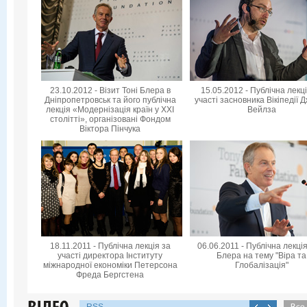
23.10.2012 - Візит Тоні Блера в
15.05.2012 - Публічна лекц
Дніпропетровськ та його публічна
участі засновника Вікіпедії 
лекція «Модернізація країн у XXI
Вейлза
столітті», організовані Фондом
Віктора Пінчука
18.11.2011 - Публічна лекція за
06.06.2011 - Публічна лекція
участі директора Інституту
Блера на тему "Віра та
міжнародної економіки Петерсона
Глобалізація"
Фреда Бергстена