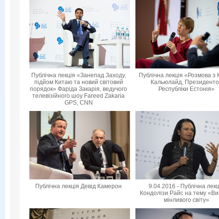
Публічна лекція «Занепад Заходу,
Публічна лекція «Розмова з 
підйом Китаю та новий світовий
Кальюлайд, Президент
порядок» Фаріда Закарія, ведучого
Республіки Естонія»
телевізійного шоу Fareed Zakaria
GPS, CNN
Публічна лекція Девід Камерон
9.04.2016 - Публічна лек
Кондолізи Райс на тему «Ви
мінливого світу»