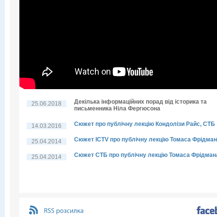
Декілька інформаційних порад від історика та
25.06.2018
письменника Ніла Фергюсона
Сюжет про публічну лекцію Кондолізи Райс, СТБ
14.03.2016
Сюжет ICTV про публічну лекцію Томаса Фрідма
25.04.2014
Сюжет СТБ про публічну лекцію Томаса Фрідман
25.04.2014