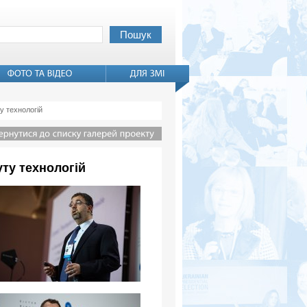
у технологій
ту технологій