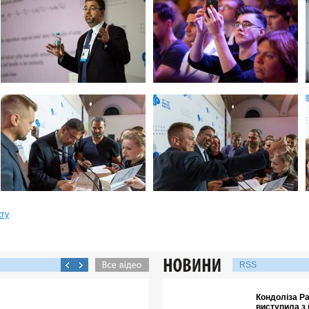
кту
RSS
Кондоліза Р
виступила з