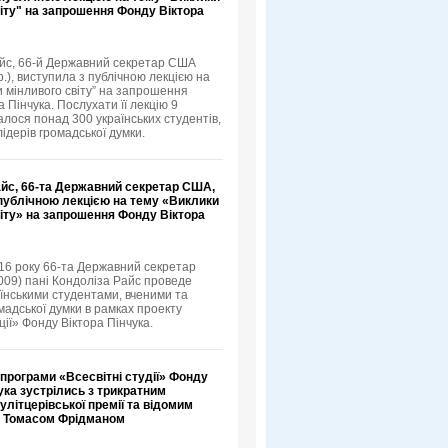
іту" на запрошення Фонду Віктора
йс, 66-й Державний секретар США
.), виступила з публічною лекцією на
и мінливого світу” на запрошення
 Пінчука. Послухати її лекцію 9
алося понад 300 українських студентів,
лідерів громадської думки.
айс, 66-та Державний секретар США,
 публічною лекцією на тему «Виклики
іту» на запрошення Фонду Віктора
16 року 66-та Державний секретар
09) пані Кондоліза Райс проведе
аїнськими студентами, вченими та
мадської думки в рамках проекту
ції» Фонду Віктора Пінчука.
програми «Всесвітні студії» Фонду
ука зустрілись з трикратним
літцерівської премії та відомим
 Томасом Фрідманом