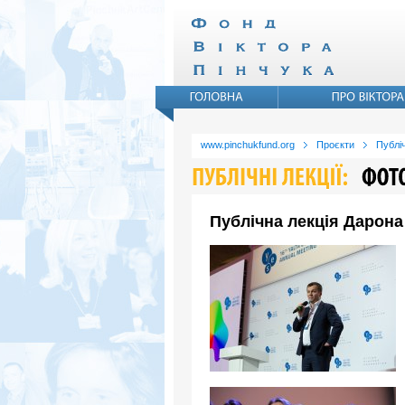
www.pinchukfund.org
Проєкти
Публіч
Публічна лекція Дарона