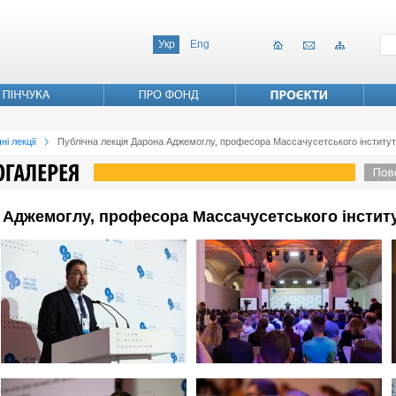
Укр
Eng
ні лекції
Публічна лекція Дарона Аджемоглу, професора Массачусетського інститут
 Аджемоглу, професора Массачусетського інститу