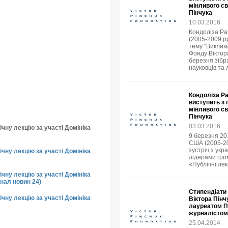
мінливого св
Пінчука
10.03.2016
Кондоліза Ра
(2005-2009 рр
тему “Виклик
Фонду Віктора
березня зібр
науковців та 
Кондоліза Р
виступить з
мінливого св
Пінчука
03.03.2016
чну лекцію за участі Домініка
9 березня 20
США (2005-20
зустріч з укр
чну лекцію за участі Домініка
лідерами гро
«Публічні лек
чну лекцію за участі Домініка
нал новин 24)
Стипендіати 
чну лекцію за участі Домініка
Віктора Пінч
лауреатом Пу
журналістом
25.04.2014