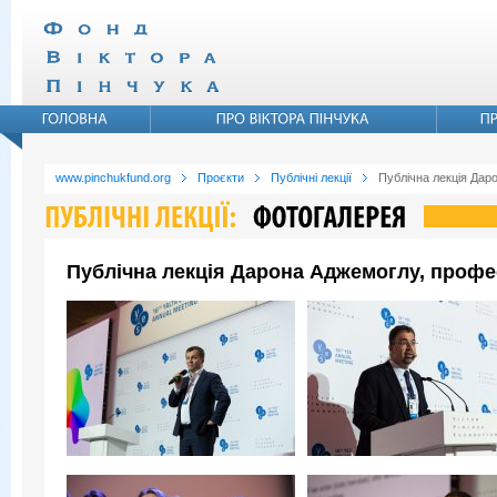
www.pinchukfund.org
Проєкти
Публічні лекції
Публічна лекція Дар
Публічна лекція Дарона Аджемоглу, профе