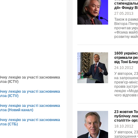
стипендіальн
дії» Фонду В
27.05.2013
Також в рамка
Віктора Пінчу
прочитав укр
«Фізика майбу
розвитку май
1600 українс
отримали рец
від Тоні Бле
24.10.2012
У вівторок, 2
чну лекцію за участі засновника
на запрошенн
лза (ICTV)
прем’єр-мініс
провів зустр
лекцію «Модер
чну лекцію за участі засновника
чого відповів
лза (ICTV)
чну лекцію за участі засновника
йлза (Новий канал)
23 жовтня То
публічну лек
чну лекцію за участі засновника
столітті» ор
йлза (СТБ)
18.10.2012
У вівторок, 2
запрошення Ф