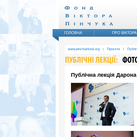
www.pinchukfund.org
Проєкти
Публіч
Публічна лекція Дарона