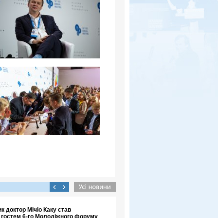
к доктор Мічіо Каку став
 гостем 6-го Молодіжного форуму