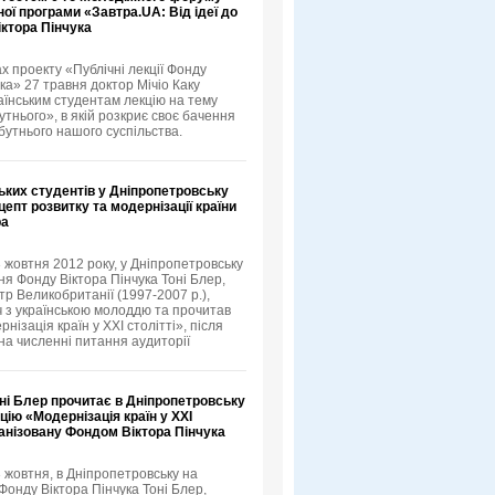
ої програми «Завтра.UA: Від ідеї до
іктора Пінчука
х проекту «Публічні лекції Фонду
ка» 27 травня доктор Мічіо Каку
аїнським студентам лекцію на тему
тнього», в якій розкриє своє бачення
бутнього нашого суспільства.
ьких студентів у Дніпропетровську
епт розвитку та модернізації країни
ра
3 жовтня 2012 року, у Дніпропетровську
я Фонду Віктора Пінчука Тоні Блер,
тр Великобританії (1997-2007 р.),
іч з українською молоддю та прочитав
нізація країн у XXI столітті», після
 на численні питання аудиторії
ні Блер прочитає в Дніпропетровську
цію «Модернізація країн у XXI
ганізовану Фондом Віктора Пінчука
3 жовтня, в Дніпропетровську на
онду Віктора Пінчука Тоні Блер,