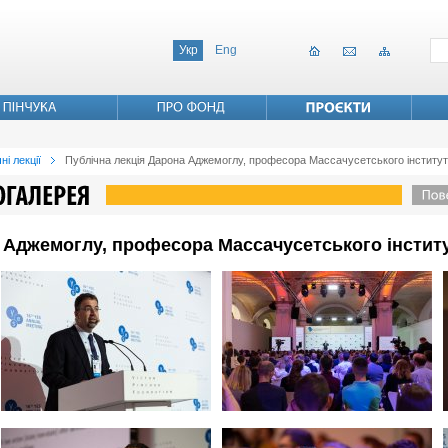
Укр
Eng
ні лекції
Публічна лекція Дарона Аджемоглу, професора Массачусетського інститут
 Аджемоглу, професора Массачусетського інститу