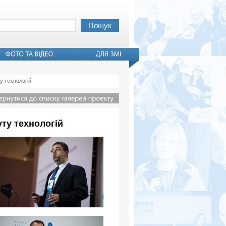
у технологій
ту технологій