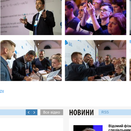
кту
RSS
Відомий фізи
спеціальним