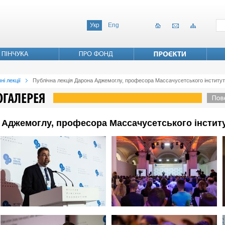
Укр
Eng
ні лекції
Публічна лекція Дарона Аджемоглу, професора Массачусетського інститут
 Аджемоглу, професора Массачусетського інститу