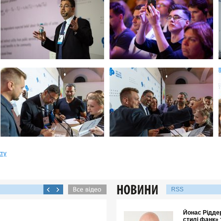
кту
RSS
Йонас Ріддер
стилі фанк» 