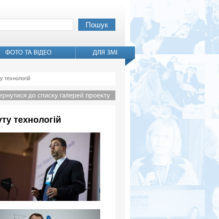
у технологій
ту технологій