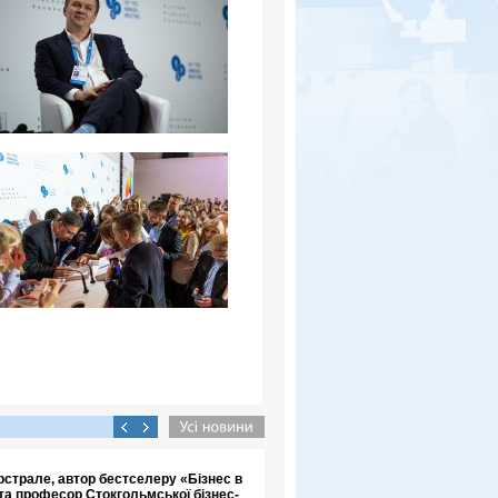
страле, автор бестселеру «Бізнес в
та професор Стокгольмської бізнес-