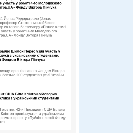
е участь у роботі 4-го Молодіжного
тра.UA» Фонду Віктора Пінчука
11 Йонас Ріддерстрале (Jonas
, професор Стокгольмської бізнес-
р світового бестселеру «Бізнес в стилі
 участь у роботі 4-го Молодіжного
ра.UA» Фонду Віктора Пінчука
зраїлю Шимон Перес узяв участь у
скусії з українськими студентами,
й Фондом Віктора Пінчука
аходу, організованого Фондом Віктора
и близько 200 студентів з усієї України.
ент США Білл Клінтон обговорив
иклики з українськими студентами
 4 жовтня, 42-й Президент США Вільям
лінтон провів зустріч з українськими
 рамках проекту «Публічні лекції Фонду
ука»