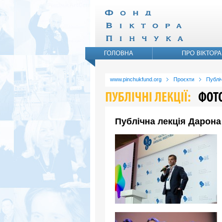
www.pinchukfund.org
Проєкти
Публіч
Публічна лекція Дарона