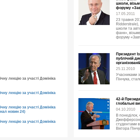
школи, візьм
форуму «Зав
17.05.2011
23 травня 20
Ridderstrale)
школи та авто
фанк», візьме
форуму «Завт
Президент І
публічній ди
організовані
25.11.2010
Учасниками з
чну лекцію за участі Домініка
Пінчука, стал
чну лекцію за участі Домініка
42-й Презид
глобальні в
чну лекцію за участі Домініка
04.10.2010
нал новин 24)
В понеділок,
Джефферсон К
чну лекцію за участі Домініка
студентами в
Віктора Пінч